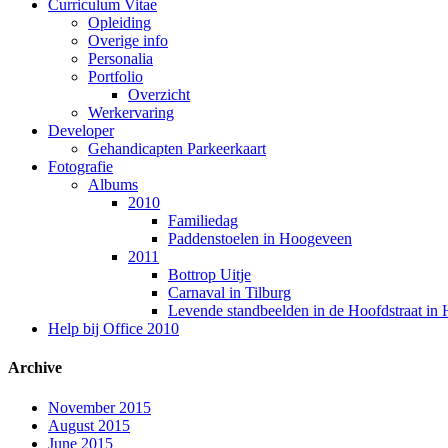
Curriculum Vitae
Opleiding
Overige info
Personalia
Portfolio
Overzicht
Werkervaring
Developer
Gehandicapten Parkeerkaart
Fotografie
Albums
2010
Familiedag
Paddenstoelen in Hoogeveen
2011
Bottrop Uitje
Carnaval in Tilburg
Levende standbeelden in de Hoofdstraat in
Help bij Office 2010
Archive
November 2015
August 2015
June 2015