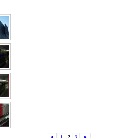
◄
1
2
3
►