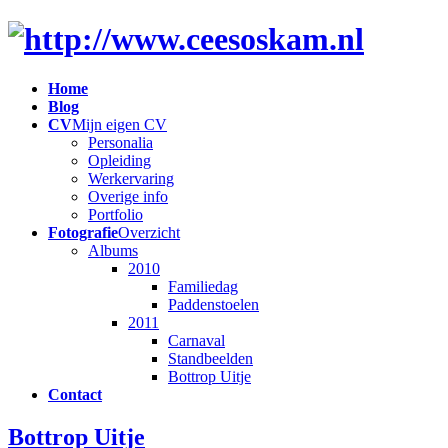
Home
Blog
CV
Mijn eigen CV
Personalia
Opleiding
Werkervaring
Overige info
Portfolio
Fotografie
Overzicht
Albums
2010
Familiedag
Paddenstoelen
2011
Carnaval
Standbeelden
Bottrop Uitje
Contact
Bottrop Uitje