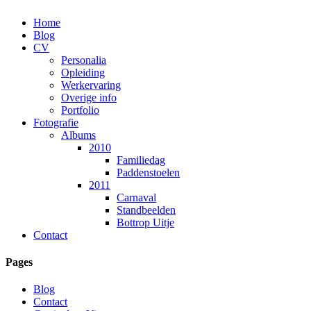
Home
Blog
CV
Personalia
Opleiding
Werkervaring
Overige info
Portfolio
Fotografie
Albums
2010
Familiedag
Paddenstoelen
2011
Carnaval
Standbeelden
Bottrop Uitje
Contact
Pages
Blog
Contact