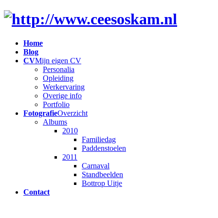
Home
Blog
CV
Mijn eigen CV
Personalia
Opleiding
Werkervaring
Overige info
Portfolio
Fotografie
Overzicht
Albums
2010
Familiedag
Paddenstoelen
2011
Carnaval
Standbeelden
Bottrop Uitje
Contact