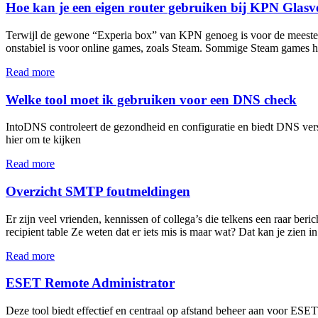
Hoe kan je een eigen router gebruiken bij KPN Glasv
Terwijl de gewone “Experia box” van KPN genoeg is voor de meeste pe
onstabiel is voor online games, zoals Steam. Sommige Steam games he
Read more
Welke tool moet ik gebruiken voor een DNS check
IntoDNS controleert de gezondheid en configuratie en biedt DNS versla
hier om te kijken
Read more
Overzicht SMTP foutmeldingen
Er zijn veel vrienden, kennissen of collega’s die telkens een raar ber
recipient table Ze weten dat er iets mis is maar wat? Dat kan je zien 
Read more
ESET Remote Administrator
Deze tool biedt effectief en centraal op afstand beheer aan voor