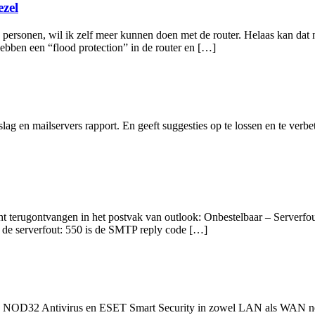
ezel
rsonen, wil ik zelf meer kunnen doen met de router. Helaas kan dat n
bben een “flood protection” in de router en […]
g en mailservers rapport. En geeft suggesties op te lossen en te verbe
icht terugontvangen in het postvak van outlook: Onbestelbaar – Serverfo
in de serverfout: 550 is de SMTP reply code […]
 ESET NOD32 Antivirus en ESET Smart Security in zowel LAN als WAN 